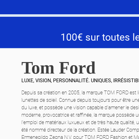
100€ sur toutes l
Tom Ford
LUXE, VISION, PERSONNALITÉ. UNIQUES, IRRÉSISTIB
Depuis sa création en 2005, la marque TOM FORD est lié
lunettes de soleil. Connue depuis toujours pour être u
du luxe, et possède une vision capable d’amener le desi
moderne, provocatrice et raffinée, la marque possède un
l’emploi de matériaux luxueux et de très haute qualité, 
été nommé directeur de la création. Estée Lauder Compa
Ermenegildo Zegna N.V. pour TOM FORD Fashion et M