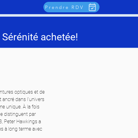
Prendre RDV
 Sérénité achetée!
ntures optiques et de 
 ancré dans l’univers 
e unique. À la fois 
e distinguent par 
23, Peter Hawkings a 
es à long terme avec 