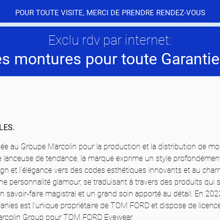
POUR TOUTE VISITE, MERCI DE PRENDRE RENDEZ-VOUS
Exclu rdv par internet:
es montures pour toute Garantie
LES.
e au Groupe Marcolin pour la production et la distribution de mo
ne lanceuse de tendance, la marque exprime un style profondément
gn et l’élégance vers des codes esthétiques innovants et au charm
e personnalité glamour, se traduisant à travers des produits qui s
un savoir-faire magistral et un grand soin apporté au détail. En 20
nies est l'unique propriétaire de TOM FORD et dispose de licenc
arcolin Group pour TOM FORD Eyewear.