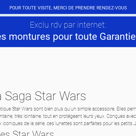
POUR TOUTE VISITE, MERCI DE PRENDRE RENDEZ-VOUS
Exclu rdv par internet:
es montures pour toute Garantie
a Saga Star Wars
tique Star Wars sont bien plus qu'un simple accessoire. Elles per
intaine, très lointaine, tout en protégeant leurs yeux. Conçues ave
iconiques de la série, ces lunettes sont parfaites pour les petits 
tes Star Wars