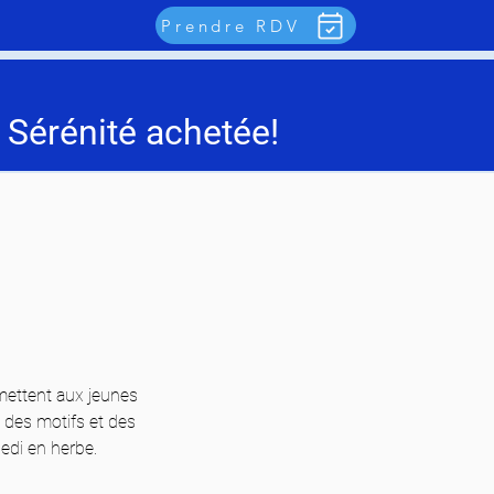
Prendre RDV
 Sérénité achetée!
mettent aux jeunes 
c des motifs et des 
Jedi en herbe.