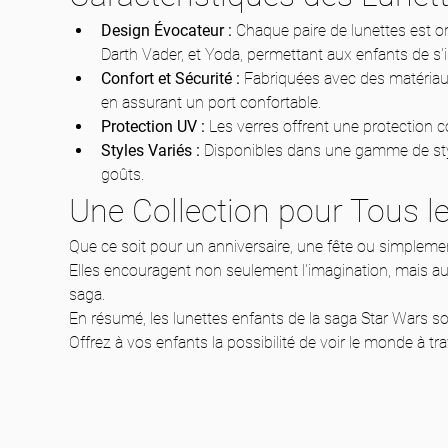
Design Évocateur :
 Chaque paire de lunettes est 
Darth Vader, et Yoda, permettant aux enfants de s'id
Confort et Sécurité :
 Fabriquées avec des matériaux
en assurant un port confortable.
Protection UV :
 Les verres offrent une protection c
Styles Variés :
 Disponibles dans une gamme de styl
goûts.
Une Collection pour Tous le
Que ce soit pour un anniversaire, une fête ou simplement 
Elles encouragent non seulement l'imagination, mais aus
saga.
En résumé, les lunettes enfants de la saga Star Wars son
Offrez à vos enfants la possibilité de voir le monde à tr