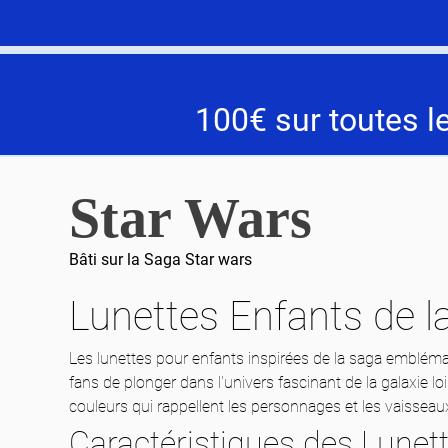
100€ sur toutes l
Star Wars
Bâti sur la Saga Star wars
Lunettes Enfants de l
Les lunettes pour enfants inspirées de la saga embléma
fans de plonger dans l'univers fascinant de la galaxie lo
couleurs qui rappellent les personnages et les vaisseaux 
Caractéristiques des Lunet